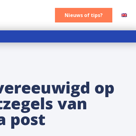
Nieuws of tips
Nieuws of tips?
vereeuwigd op
tzegels van
a post