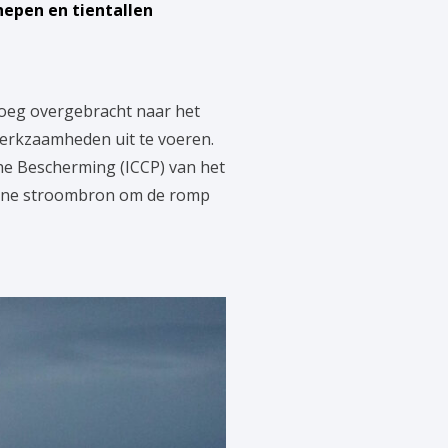
epen en tientallen
roeg overgebracht naar het
erkzaamheden uit te voeren.
he Bescherming (ICCP) van het
terne stroombron om de romp