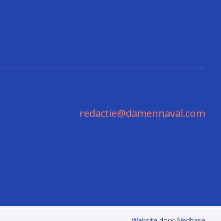
redactie@damennaval.com
Website door
Nedbase