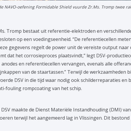
de NAVO-oefening Formidable Shield vuurde Zr.Ms. Tromp twee rak
Ms. Tromp bestaat uit referentie-elektroden en verschille
gesloten op een voedingseenheid. “De referentiecellen meten
eze gegevens regelt de power unit de vereiste output naar
dat het corrosieproces plaatsvindt,” legt DSV-productieco
e anodes en referentiecellen vervangen, evenals alle offeran
nkappen van de staartassen.” Terwijl de werkzaamheden bi
oerde DSV in die tijd waar nodig ook schilderreparaties en
ti-fouling rompcoating van het schip.
DSV maakte de Dienst Materiële Instandhouding (DMI) van
oeren terwijl het aangemeerd lag in Vlissingen. Dit beston