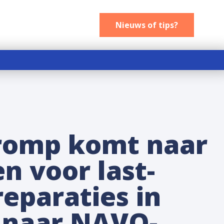
Nieuws of tips
Nieuws of tips?
Tromp komt naar
en voor last-
eparaties in
 naar NAVO-