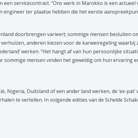
 een servicecontract. “Ons werk in Marokko is een actueel
en engineer ter plaatse hebben die het eerste aanspreekpunt 
itenland doorbrengen varieert; sommige mensen besluiten om
e verhuizen, anderen kiezen voor de karweiregeling waarbij z
derland’ werken. “Het hangt af van hun persoonlijke situa
ar sommige mensen vinden het geweldig om hun ervaring en
ië, Nigeria, Duitsland of een ander land werken, de ‘ex-p
alen te vertellen. In volgende edities van de Schelde Schake