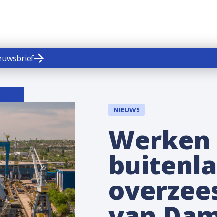
ieuwsbrief
NIEUWS
Werken 
buitenla
overzees
van Dam