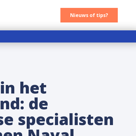
Nieuws of tips
Nieuws of tips?
in het
nd: de
e specialisten
en Naval