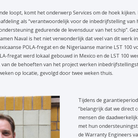
inde loopt, komt het onderwerp Services om de hoek kijken.
eafdeling als “verantwoordelijk voor de inbedrijfstelling van
ondersteuning gedurende de levensduur van het schip”. Gez
men Naval is het niet verwonderlijk dat veel van dit werk in
Mexicaanse POLA-fregat en de Nigeriaanse marine LST 100 vo
LA-fregat werd lokaal gebouwd in Mexico en de LST 100 w
k van de behoeften van het project werken inbedrijfstellin
 weken op locatie, gevolgd door twee weken thuis.
Tijdens de garantieperiod
“belangrijk dat we direct
mensen die daadwerkelijk
met hun ondersteuningste
de Warranty Engineers v