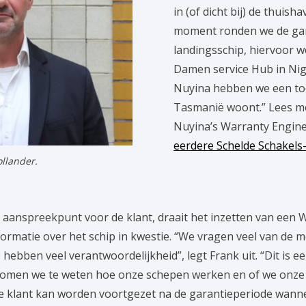
in (of dicht bij) de thuish
moment ronden we de gara
landingsschip, hiervoor 
Damen service Hub in Nige
Nuyina hebben we een toe
Tasmanië woont.” Lees me
Nuyina’s Warranty Enginee
eerdere Schelde Schakels-
llander.
 aanspreekpunt voor de klant, draait het inzetten van een
formatie over het schip in kwestie. “We vragen veel van de m
hebben veel verantwoordelijkheid”, legt Frank uit. “Dit is e
komen we te weten hoe onze schepen werken en of we onz
 klant kan worden voortgezet na de garantieperiode wanneer