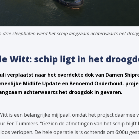
 drie sleepboten werd het schip langzaam achterwaarts het droog
 Witt: schip ligt in het droog
 juli verplaatst naar het overdekte dok van Damen Shipr
menlijke Midlife Update en Benoemd Onderhoud- projec
langzaam achterwaarts het droogdok in gevaren.
itt is een belangrijke mijlpaal, omdat het project daarmee
teur Fer Tummers. “Gezien de afmetingen van het schip blijft
eloos verlopen. De hele operatie is ‘s ochtends om 6:00u ges