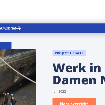
ieuwsbrief
PROJECT UPDATE
Werk in 
Damen N
juli 2022
Naar overzicht