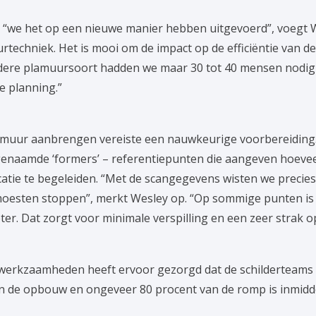
t “we het op een nieuwe manier hebben uitgevoerd”, voegt 
techniek. Het is mooi om de impact op de efficiëntie van de
ere plamuursoort hadden we maar 30 tot 40 mensen nodig e
e planning.”
uur aanbrengen vereiste een nauwkeurige voorbereiding. “
ogenaamde ‘formers’ – referentiepunten die aangeven hoevee
licatie te begeleiden. “Met de scangegevens wisten we prec
sten stoppen”, merkt Wesley op. “Op sommige punten is b
eter. Dat zorgt voor minimale verspilling en een zeer strak o
werkzaamheden heeft ervoor gezorgd dat de schilderteams
n de opbouw en ongeveer 80 procent van de romp is inmidde