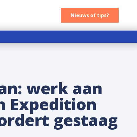
Nieuws of tips
Nieuws of tips?
an: werk aan
h Expedition
ordert gestaag