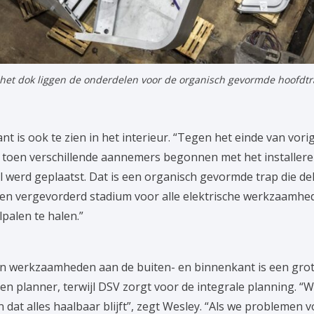
 het dok liggen de onderdelen voor de organisch gevormde hoofdtra
 is ook te zien in het interieur. “Tegen het einde van vori
r, toen verschillende aannemers begonnen met het installer
ol werd geplaatst. Dat is een organisch gevormde trap die de
 een vergevorderd stadium voor alle elektrische werkzaamhed
lpalen te halen.”
van werkzaamheden aan de buiten- en binnenkant is een grote
n planner, terwijl DSV zorgt voor de integrale planning. “W
at alles haalbaar blijft”, zegt Wesley. “Als we problemen v