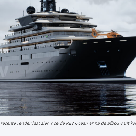
recente render laat zien hoe de REV Ocean er na de afbouw uit kom