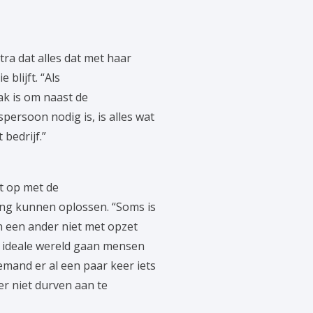
ra dat alles dat met haar
blijft. “Als
k is om naast de
persoon nodig is, is alles wat
bedrijf.”
t op met de
ling kunnen oplossen. “Soms is
en een ander niet met opzet
n ideale wereld gaan mensen
iemand er al een paar keer iets
r niet durven aan te