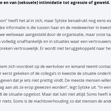
e en van (seksuele) intimidatie tot agressie of geweld.
” heeft het al in zich, maar Sytske benadrukt nog eens ext
e informatie is die tussen haar en de medewerker in kwestie 
 weliswaar aangesteld door de organisatie, maar onze taa
volledig onafhankelijk en in situaties waar een vertrouwens
ken vertrouwelijk. Er wordt niet teruggekoppeld naar het 
em zich voordoet op de werkvloer en iemand neemt contac
eerst gekeken of de collega’s in kwestie de situatie onder
geven dat je iets niet prettig vindt. De meeste mensen will
g aan als ze erop gewezen worden”, legt Sytske uit. “In ee
 de situatie opgelost. Maar dat lukt niet altijd. Soms heeft 
r niets. Soms is de machtsverhouding zo dat mensen de ande