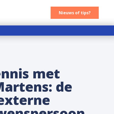
Nieuws of tips
Nieuws of tips?
nnis met
Martens: de
externe
wenspersoon