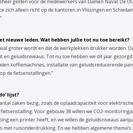
eheel gelden voor de medewerkers van Damen Naval. De OC is
e zich alleen richt op de kantoren in Vlissingen en Schieda
”
 met nieuwe leden. Wat hebben jullie tot nu toe bereikt?
aval groter wordt en dat de werkplekken drukker worden.
eit en geluidsniveaus. Tot nu toe hebben we dit jaar gezorg
den koffiemachines, installatie van geluidsreducerende pane
p de fietsenstallingen.”
o’ lijst?
ntal zaken bezig, zoals de oplaadcapaciteit voor elektrisch
de fietsenstalling. Voor gebouw 38 willen we CO2-monitoring
ping een printer heeft, en we willen de geluidsniveaus aan
 met ruisonderdrukking. En we hebben algemene thema’s zo