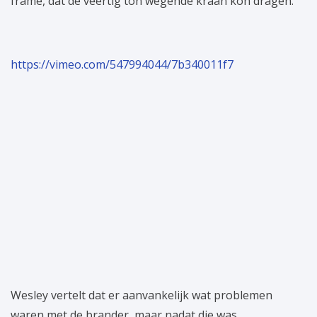
frame, dat de veertig ton wegende kraan kon dragen.
https://vimeo.com/547994044/7b340011f7
Wesley vertelt dat er aanvankelijk wat problemen
waren met de brander, maar nadat die was