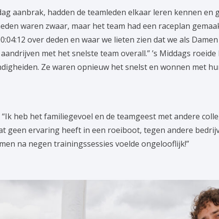
ddag aanbrak, hadden de teamleden elkaar leren kennen en g
den waren zwaar, maar het team had een raceplan gemaakt.
:04:12 over deden en waar we lieten zien dat we als Damen
ndrijven met het snelste team overall.” ’s Middags roeide 
ndigheiden. Ze waren opnieuw het snelst en wonnen met hun
 “Ik heb het familiegevoel en de teamgeest met andere colle
geen ervaring heeft in een roeiboot, tegen andere bedrijve
omen na negen trainingssessies voelde ongelooflijk!”