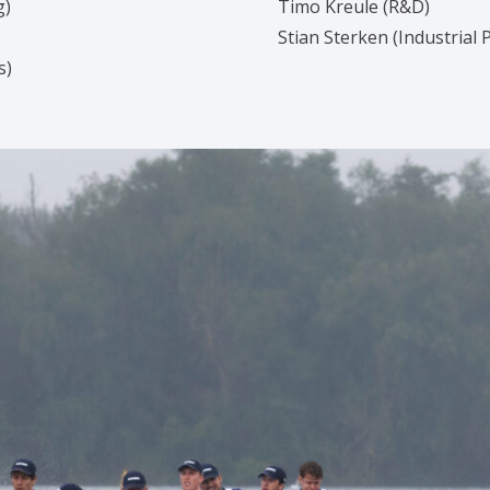
g)
Timo Kreule (R&D)
Stian Sterken (Industrial P
s)