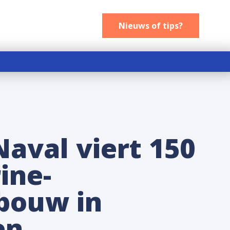
Nieuws of tips
Nieuws of tips?
aval viert 150
ine-
bouw in
en