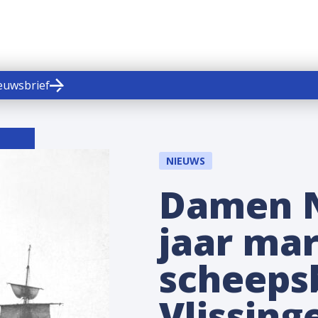
ieuwsbrief
NIEUWS
Damen N
jaar mar
scheeps
Vlissing