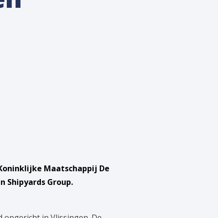
 Koninklijke Maatschappij De
n Shipyards Group.
 opgericht in Vlissingen. De