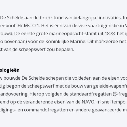
t De Schelde aan de bron stond van belangrijke innovaties.
boot: Hr.Ms. O.1. Het is één van de vele vaartuigen die in 
ouwd. De eerste grote marineopdracht stamt uit 1878: het i
oto bovenaan) voor de Koninklijke Marine. Dit markeerde het
t van de scheepswerf zou bepalen.
ologieën
w bouwde De Schelde schepen die voldeden aan de eisen v
entig begon de scheepswerf met de bouw van geleide-wapen
ndovoering. Hierop volgden de standaardfregatten (S-frega
temd op de veranderende eisen van de NAVO. In snel tempo 
edigings- en commandofregatten en andere geavanceerde m