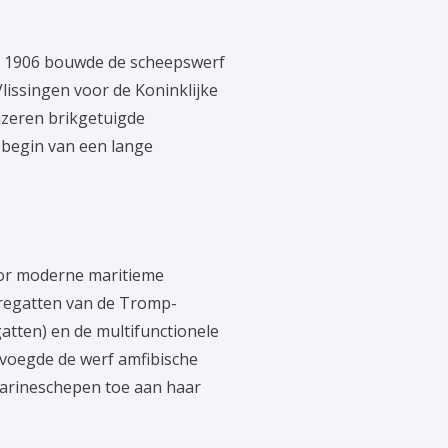
 In 1906 bouwde de scheepswerf
Vlissingen voor de Koninklijke
jzeren brikgetuigde
 begin van een lange
oor moderne maritieme
fregatten van de Tromp-
tten) en de multifunctionele
voegde de werf amfibische
arineschepen toe aan haar