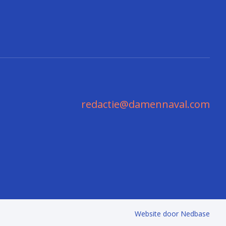
redactie@damennaval.com
Website door
Nedbase