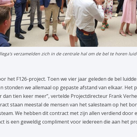
llega's verzamelden zich in de centrale hal om de bel te horen luid
oor het F126-project. Toen we vier jaar geleden de bel luidd
 en stonden we allemaal op gepaste afstand van elkaar. Het 
 dan tien keer meer”, vertelde Projectdirecteur Frank Verhels
ract staan meestal de mensen van het salesteam op het bord
steam. We hebben dit contract met zijn allen verdiend door 
act is een geweldig compliment voor iedereen die aan het pr