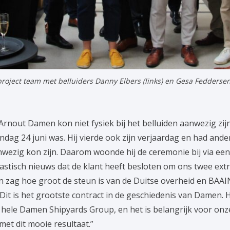
roject team met belluiders Danny Elbers (links) en Gesa Fedderse
out Damen kon niet fysiek bij het belluiden aanwezig zijn,
dag 24 juni was. Hij vierde ook zijn verjaardag en had ande
aanwezig kon zijn. Daarom woonde hij de ceremonie bij via ee
tastisch nieuws dat de klant heeft besloten om ons twee extr
n zag hoe groot de steun is van de Duitse overheid en BAAI
 “Dit is het grootste contract in de geschiedenis van Damen. H
ele Damen Shipyards Group, en het is belangrijk voor onze
met dit mooie resultaat.”