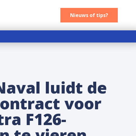
Nieuws of tips
Nieuws of tips?
aval luidt de
ontract voor
ra F126-
n te vieren