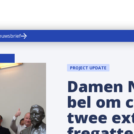
ieuwsbrief
PROJECT UPDATE
Damen N
bel om c
twee ext
fregatte