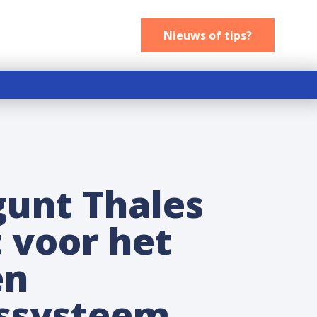
Nieuws of tips
Nieuws of tips?
unt Thales
 voor het
en
ssysteem