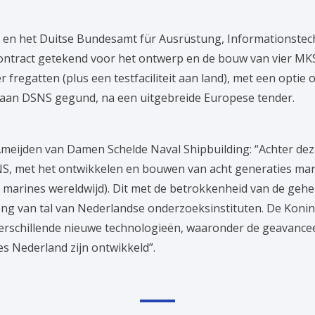
 en het Duitse Bundesamt für Ausrüstung, Informationste
tract getekend voor het ontwerp en de bouw van vier MKS
 fregatten (plus een testfaciliteit aan land), met een optie
 aan DSNS gegund, na een uitgebreide Europese tender.
meijden van Damen Schelde Naval Shipbuilding: “Achter dez
SNS, met het ontwikkelen en bouwen van acht generaties ma
e marines wereldwijd). Dit met de betrokkenheid van de geh
eng van tal van Nederlandse onderzoeksinstituten. De Konink
erschillende nieuwe technologieën, waaronder de geavance
s Nederland zijn ontwikkeld”.