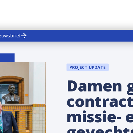
ieuwsbrief
PROJECT UPDATE
Damen g
contract
missie- 
gevecht