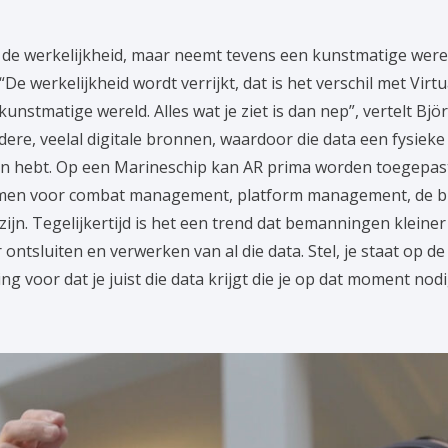
et de werkelijkheid, maar neemt tevens een kunstmatige were
De werkelijkheid wordt verrijkt, dat is het verschil met Virtua
kunstmatige wereld. Alles wat je ziet is dan nep”, vertelt Bj
ndere, veelal digitale bronnen, waardoor die data een fysiek
 aan hebt. Op een Marineschip kan AR prima worden toegepa
temen voor combat management, platform management, de 
zijn. Tegelijkertijd is het een trend dat bemanningen klein
ontsluiten en verwerken van al die data. Stel, je staat op de 
ng voor dat je juist die data krijgt die je op dat moment nodi