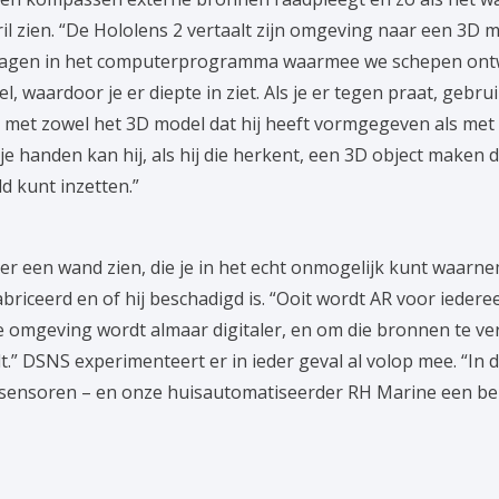
il zien. “De Hololens 2 vertaalt zijn omgeving naar een 3D m
slagen in het computerprogramma waarmee we schepen ontw
waardoor je er diepte in ziet. Als je er tegen praat, gebruik
e met zowel het 3D model dat hij heeft vormgegeven als met 
 je handen kan hij, als hij die herkent, een 3D object maken 
ld kunt inzetten.”
ter een wand zien, die je in het echt onmogelijk kunt waarne
fabriceerd en of hij beschadigd is. “Ooit wordt AR voor iede
ze omgeving wordt almaar digitaler, en om die bronnen te v
t.” DSNS experimenteert er in ieder geval al volop mee. “In d
sensoren – en onze huisautomatiseerder RH Marine een bel