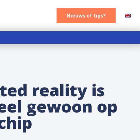
Nieuws of tips
Nieuws of tips?
d reality is
heel gewoon op
chip