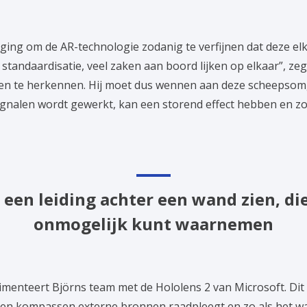
aging om de AR-technologie zodanig te verfijnen dat deze elk
ak standaardisatie, veel zaken aan boord lijken op elkaar”, zegt
aken te herkennen. Hij moet dus wennen aan deze scheepsom
osignalen wordt gewerkt, kan een storend effect hebben en z
een leiding achter een wand zien, die
onmogelijk kunt waarnemen
menteert Björns team met de Hololens 2 van Microsoft. Dit i
 en kompassen externe bronnen raadpleegt en zo als het war