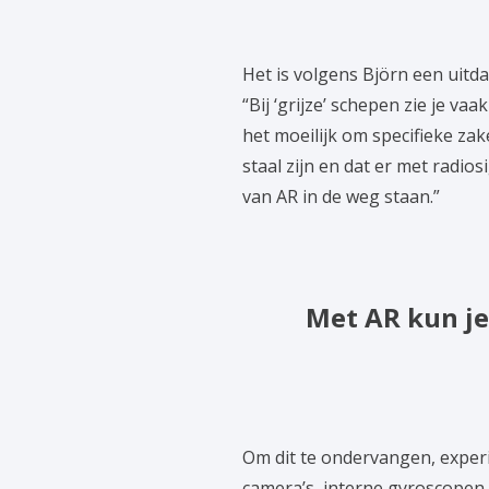
Het is volgens Björn een uitd
“Bij ‘grijze’ schepen zie je va
het moeilijk om specifieke z
staal zijn en dat er met radi
van AR in de weg staan.”
Met AR kun je 
Om dit te ondervangen, experi
camera’s, interne gyroscopen