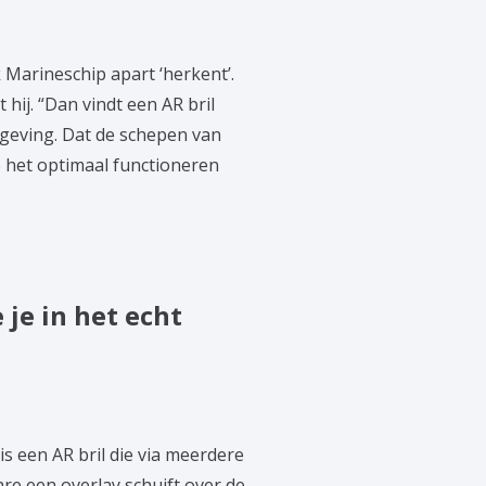
 Marineschip apart ‘herkent’.
 hij. “Dan vindt een AR bril
geving. Dat de schepen van
o het optimaal functioneren
 je in het echt
s een AR bril die via meerdere
e een overlay schuift over de