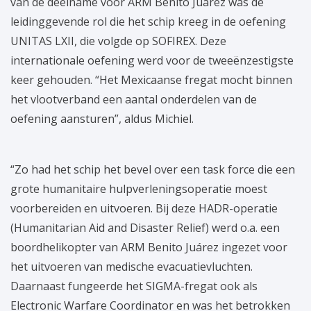
van de deelname voor ARM Benito Juárez was de
leidinggevende rol die het schip kreeg in de oefening
UNITAS LXII, die volgde op SOFIREX. Deze
internationale oefening werd voor de tweeënzestigste
keer gehouden. “Het Mexicaanse fregat mocht binnen
het vlootverband een aantal onderdelen van de
oefening aansturen”, aldus Michiel.
“Zo had het schip het bevel over een task force die een
grote humanitaire hulpverleningsoperatie moest
voorbereiden en uitvoeren. Bij deze HADR-operatie
(Humanitarian Aid and Disaster Relief) werd o.a. een
boordhelikopter van ARM Benito Juárez ingezet voor
het uitvoeren van medische evacuatievluchten.
Daarnaast fungeerde het SIGMA-fregat ook als
Electronic Warfare Coordinator en was het betrokken